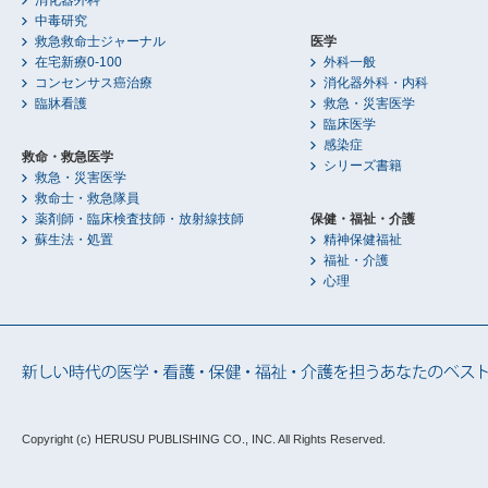
消化器外科
中毒研究
救急救命士ジャーナル
医学
在宅新療0-100
外科一般
コンセンサス癌治療
消化器外科・内科
臨牀看護
救急・災害医学
臨床医学
感染症
救命・救急医学
シリーズ書籍
救急・災害医学
救命士・救急隊員
薬剤師・臨床検査技師・放射線技師
保健・福祉・介護
蘇生法・処置
精神保健福祉
福祉・介護
心理
Copyright (c) HERUSU PUBLISHING CO., INC.
All Rights Reserved.