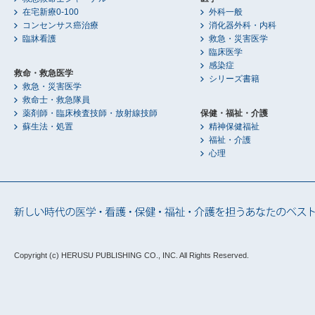
在宅新療0-100
外科一般
コンセンサス癌治療
消化器外科・内科
臨牀看護
救急・災害医学
臨床医学
感染症
救命・救急医学
シリーズ書籍
救急・災害医学
救命士・救急隊員
薬剤師・臨床検査技師・放射線技師
保健・福祉・介護
蘇生法・処置
精神保健福祉
福祉・介護
心理
Copyright (c) HERUSU PUBLISHING CO., INC.
All Rights Reserved.