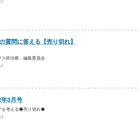
込）
ての質問に答える【売り切れ】
サス癌治療」編集委員会
込）
2年3月号
アを考える◆売り切れ◆
込）