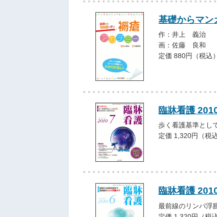
基礎からマン
作：井上 義治
画：佐藤 良和
定価 880円（税込
臨牀看護 201
歩く看護基準とし
定価 1,320円（税
臨牀看護 201
最前線のリンパ浮
定価 1,320円（税