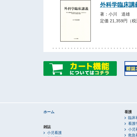
外科学臨床講
著：小川 道雄
定価 21,359円（
ホーム
看護
臨床
看護
雑誌
小児
小児看護
救急