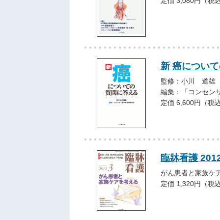
定価 3,080円（税
新 癌につい
監修：小川 道雄
編集：「コンセン
定価 6,600円（税
臨牀看護 201
がん患者と家族ケ
定価 1,320円（税