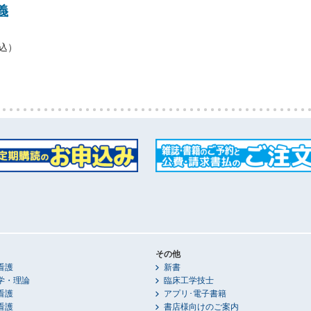
義
税込）
その他
看護
新書
学・理論
臨床工学技士
看護
アプリ･電子書籍
看護
書店様向けのご案内