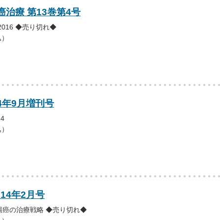
治療 第13巻第4号
2016 ◆売り切れ◆
込）
14年9月増刊号
4
込）
014年2月号
腸癌の治療戦略 ◆売り切れ◆