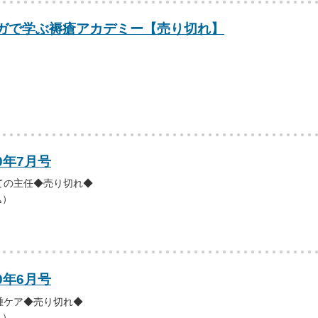
ガで学ぶ褥瘡アカデミー【売り切れ】
）
0年7月号
ての主任◆売り切れ◆
込）
0年6月号
腫ケア◆売り切れ◆
込）