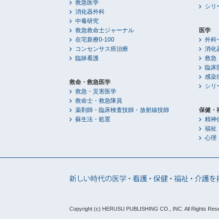
救急医学
シリ
消化器外科
中毒研究
救急救命士ジャーナル
医学
在宅新療0-100
外科
コンセンサス癌治療
消化
臨牀看護
救急
臨床
感染
救命・救急医学
シリ
救急・災害医学
救命士・救急隊員
薬剤師・臨床検査技師・放射線技師
保健・
蘇生法・処置
精神
福祉
心理
Copyright (c) HERUSU PUBLISHING CO., INC.
All Rights Res