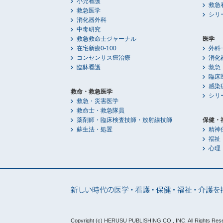
小児看護
救急
救急医学
シリ
消化器外科
中毒研究
救急救命士ジャーナル
医学
在宅新療0-100
外科
コンセンサス癌治療
消化
臨牀看護
救急
臨床
感染
救命・救急医学
シリ
救急・災害医学
救命士・救急隊員
薬剤師・臨床検査技師・放射線技師
保健・
蘇生法・処置
精神
福祉
心理
Copyright (c) HERUSU PUBLISHING CO., INC.
All Rights Res