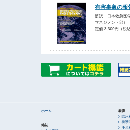
有害事象の報
監訳：日本救急医
マネジメント部）
定価 3,300円（税
ホーム
看護
臨床
看護
雑誌
小児