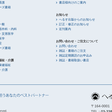
看護
書店様向けのご案内
ーズ書籍
お知らせ
へるす出版からのお知らせ
一般
訂正・修正のお知らせ
器外科・内科
近刊案内
・災害医学
医学
お問い合わせ・ご注文について
症
お問い合わせ
ーズ書籍
雑誌・書籍のご注文
雑誌定期購読のお申込み
福祉・介護
雑誌・書籍取扱い書店
保健福祉
・介護
〒164-00
erved.
TEL：
03-33