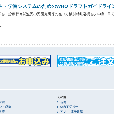
告・学習システムのためのWHOドラフトガイドライ
学会 診療行為関連死の死因究明等の在り方検討特別委員会／中島 和
込）
その他
看護
新書
学・理論
臨床工学技士
看護
アプリ･電子書籍