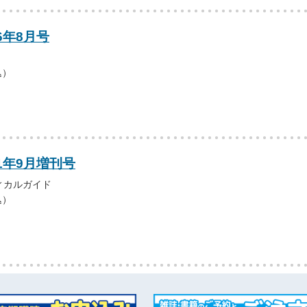
6年8月号
込）
11年9月増刊号
ィカルガイド
込）