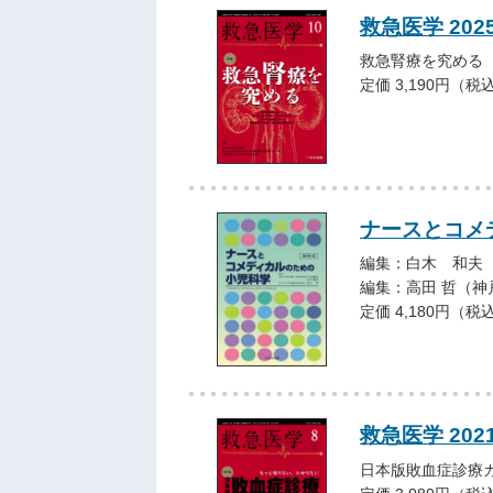
救急医学 202
救急腎療を究める
定価 3,190円（税
ナースとコメ
編集：白木 和夫
編集：高田 哲（
定価 4,180円（税
救急医学 202
日本版敗血症診療ガ