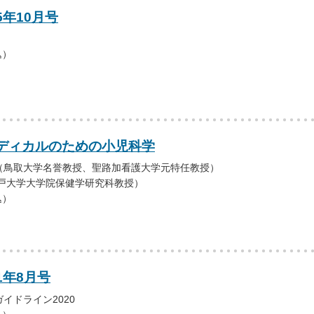
5年10月号
込）
ディカルのための小児科学
（鳥取大学名誉教授、聖路加看護大学元特任教授）
神戸大学大学院保健学研究科教授）
込）
1年8月号
イドライン2020