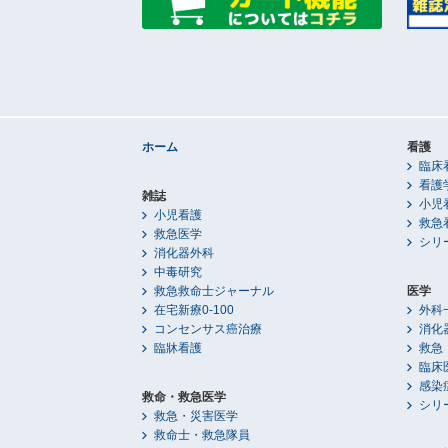
ホーム
看護
臨床
看護
雑誌
小児
小児看護
救急
救急医学
シリ
消化器外科
中毒研究
救急救命士ジャーナル
医学
在宅新療0-100
外科
コンセンサス癌治療
消化
臨牀看護
救急
臨床
感染
救命・救急医学
シリ
救急・災害医学
救命士・救急隊員