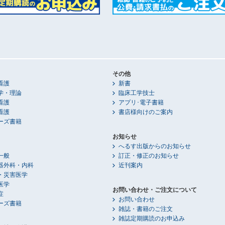
その他
看護
新書
学・理論
臨床工学技士
看護
アプリ･電子書籍
看護
書店様向けのご案内
ーズ書籍
お知らせ
へるす出版からのお知らせ
一般
訂正・修正のお知らせ
器外科・内科
近刊案内
・災害医学
医学
お問い合わせ・ご注文について
症
お問い合わせ
ーズ書籍
雑誌・書籍のご注文
雑誌定期購読のお申込み