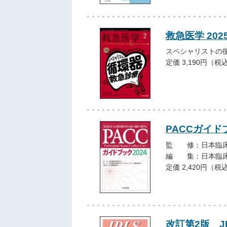
救急医学 202
スペシャリストの
定価 3,190円（税
PACCガイド
監 修：日本臨床
編 集：日本臨床
定価 2,420円（税
改訂第2版 J