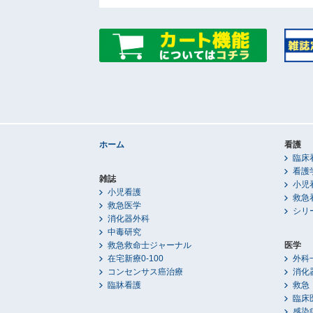
ホーム
看護
臨床
看護
雑誌
小児
小児看護
救急
救急医学
シリ
消化器外科
中毒研究
救急救命士ジャーナル
医学
在宅新療0-100
外科
コンセンサス癌治療
消化
臨牀看護
救急
臨床
感染