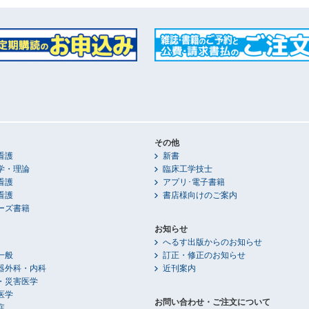
その他
看護
新書
学・理論
臨床工学技士
看護
アプリ･電子書籍
看護
書店様向けのご案内
ーズ書籍
お知らせ
へるす出版からのお知らせ
一般
訂正・修正のお知らせ
器外科・内科
近刊案内
・災害医学
医学
お問い合わせ・ご注文について
症