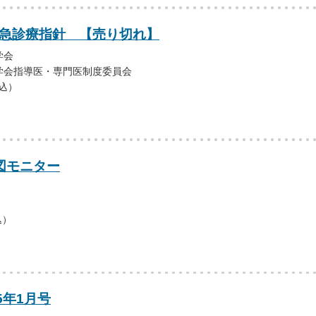
救急診療指針 【売り切れ】
学会
学会指導医・専門医制度委員会
税込）
図モニター
込）
5年1月号