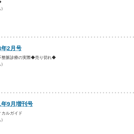
◆
込）
3年2月号
不整脈診療の実際◆売り切れ◆
込）
11年9月増刊号
ィカルガイド
込）