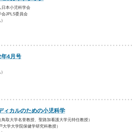
人日本小児科学会
会JPLS委員会
込）
2年4月号
込）
ディカルのための小児科学
（鳥取大学名誉教授、聖路加看護大学元特任教授）
神戸大学大学院保健学研究科教授）