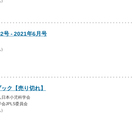
込）
号 - 2021年6月号
込）
ドブック【売り切れ】
人日本小児科学会
会JPLS委員会
込）