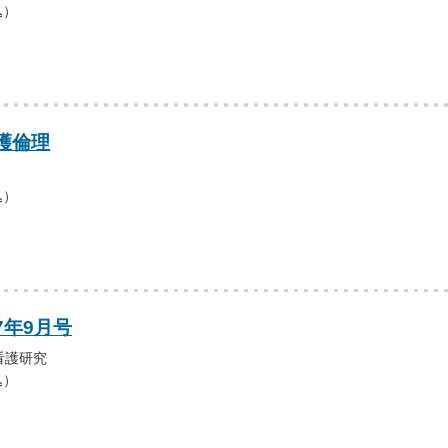
込）
護倫理
込）
7年9月号
看護研究
込）