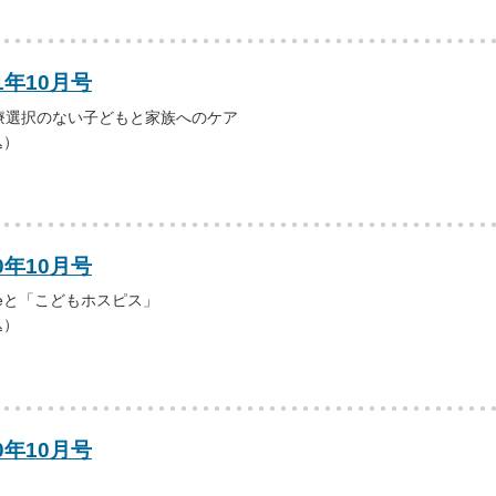
1年10月号
療選択のない子どもと家族へのケア
込）
0年10月号
Lifeと「こどもホスピス」
込）
0年10月号