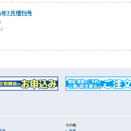
16年7月増刊号
本
込）
その他
看護
新書