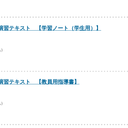
演習テキスト 【学習ノート（学生用）】
込）
演習テキスト 【教員用指導書】
込）