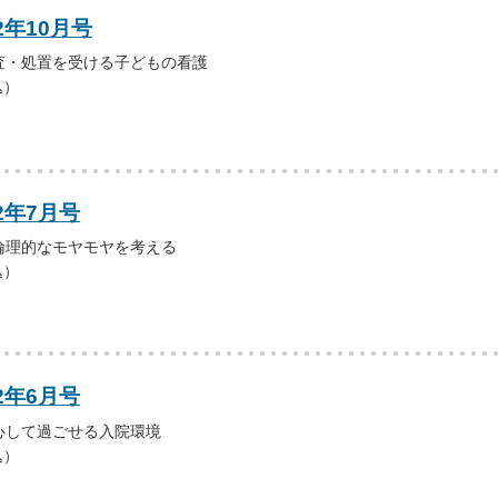
2年10月号
査・処置を受ける子どもの看護
込）
2年7月号
倫理的なモヤモヤを考える
込）
2年6月号
心して過ごせる入院環境
込）