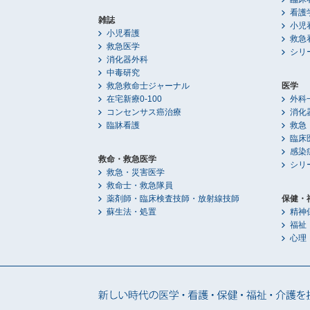
看護
雑誌
小児
小児看護
救急
救急医学
シリ
消化器外科
中毒研究
救急救命士ジャーナル
医学
在宅新療0-100
外科
コンセンサス癌治療
消化
臨牀看護
救急
臨床
感染
救命・救急医学
シリ
救急・災害医学
救命士・救急隊員
薬剤師・臨床検査技師・放射線技師
保健・
蘇生法・処置
精神
福祉
心理