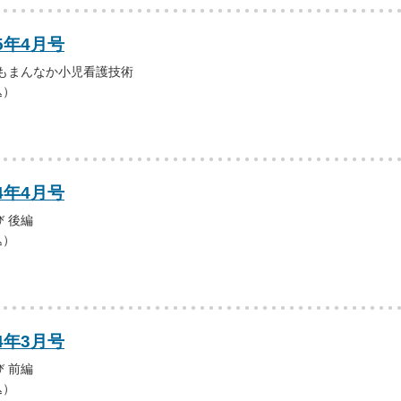
5年4月号
どもまんなか小児看護技術
込）
4年4月号
 後編
込）
4年3月号
 前編
込）