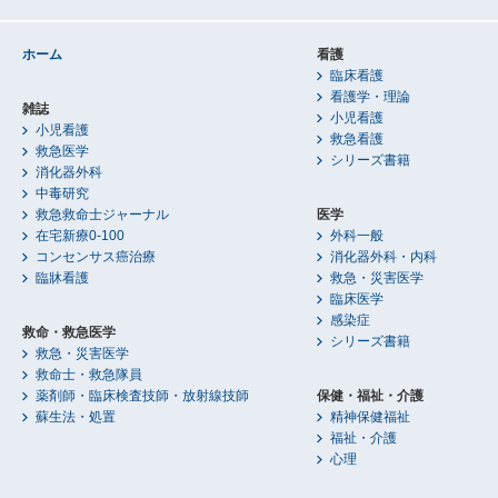
ホーム
看護
臨床看護
看護学・理論
雑誌
小児看護
小児看護
救急看護
救急医学
シリーズ書籍
消化器外科
中毒研究
救急救命士ジャーナル
医学
在宅新療0-100
外科一般
コンセンサス癌治療
消化器外科・内科
臨牀看護
救急・災害医学
臨床医学
感染症
救命・救急医学
シリーズ書籍
救急・災害医学
救命士・救急隊員
薬剤師・臨床検査技師・放射線技師
保健・福祉・介護
蘇生法・処置
精神保健福祉
福祉・介護
心理