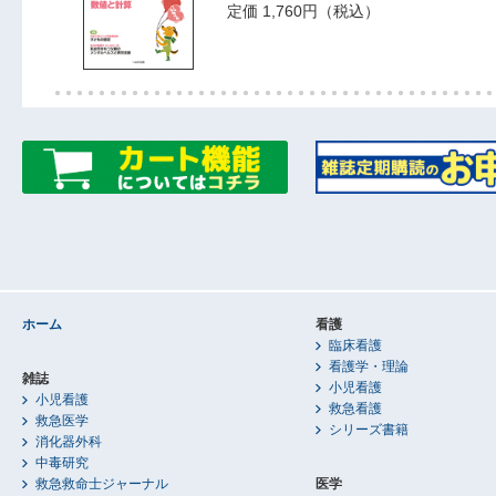
定価 1,760円（税込）
ホーム
看護
臨床看護
看護学・理論
雑誌
小児看護
小児看護
救急看護
救急医学
シリーズ書籍
消化器外科
中毒研究
救急救命士ジャーナル
医学