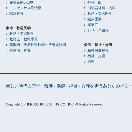
在宅新療0-100
外科一般
コンセンサス癌治療
消化器外科・内科
臨牀看護
救急・災害医学
臨床医学
感染症
救命・救急医学
シリーズ書籍
救急・災害医学
救命士・救急隊員
薬剤師・臨床検査技師・放射線技師
保健・福祉・介護
蘇生法・処置
精神保健福祉
福祉・介護
心理
Copyright (c) HERUSU PUBLISHING CO., INC.
All Rights Reserved.