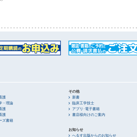
その他
看護
新書
学・理論
臨床工学技士
看護
アプリ･電子書籍
看護
書店様向けのご案内
ーズ書籍
お知らせ
へるす出版からのお知らせ