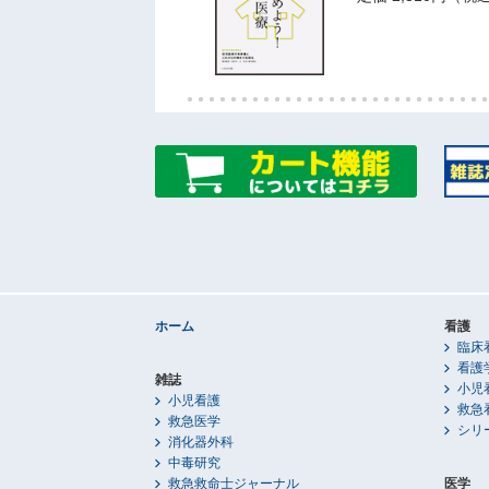
ホーム
看護
臨床
看護
雑誌
小児
小児看護
救急
救急医学
シリ
消化器外科
中毒研究
救急救命士ジャーナル
医学