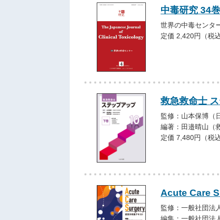
中毒研究 34巻4
世界の中毒センタ
定価 2,420円（税
救急救命士 
監修：山本保博（
編著：田邉晴山（
定価 7,480円（税
Acute Car
監修：一般社団法人日本A
編集：一般社団法人日本