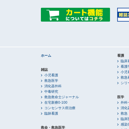
ホーム
看護
臨床
看護
雑誌
小児
小児看護
救急
救急医学
シリ
消化器外科
中毒研究
救急救命士ジャーナル
医学
在宅新療0-100
外科
コンセンサス癌治療
消化
臨牀看護
救急
臨床
感染
救命・救急医学