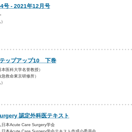
号 - 2021年12月号
ー
込）
ステップアップ10 下巻
日本医科大学名誉教授）
救急救命東京研修所）
込）
e Surgery 認定外科医テキスト
cute Care Surgery学会
Acute Care Surgery学会テキスト作成小委員会