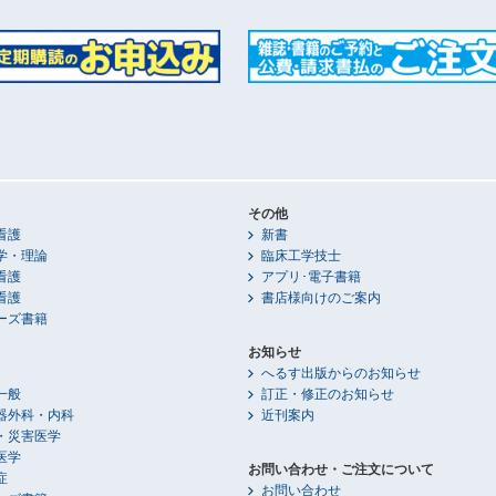
その他
看護
新書
学・理論
臨床工学技士
看護
アプリ･電子書籍
看護
書店様向けのご案内
ーズ書籍
お知らせ
へるす出版からのお知らせ
一般
訂正・修正のお知らせ
器外科・内科
近刊案内
・災害医学
医学
お問い合わせ・ご注文について
症
お問い合わせ