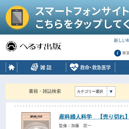
事
書籍・雑誌検索
カテゴリー選択
産科婦人科学 【売り切れ
監修：加藤 宏一