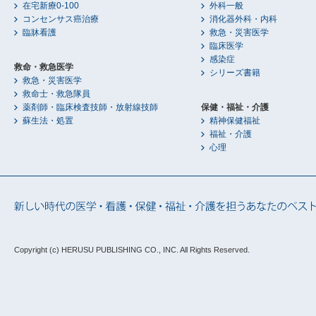
在宅新療0-100
外科一般
コンセンサス癌治療
消化器外科・内科
臨牀看護
救急・災害医学
臨床医学
感染症
救命・救急医学
シリーズ書籍
救急・災害医学
救命士・救急隊員
薬剤師・臨床検査技師・放射線技師
保健・福祉・介護
蘇生法・処置
精神保健福祉
福祉・介護
心理
Copyright (c) HERUSU PUBLISHING CO., INC.
All Rights Reserved.