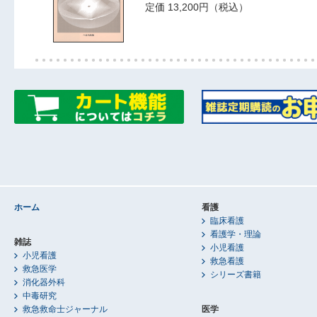
定価 13,200円（税込）
ホーム
看護
臨床看護
看護学・理論
雑誌
小児看護
小児看護
救急看護
救急医学
シリーズ書籍
消化器外科
中毒研究
救急救命士ジャーナル
医学