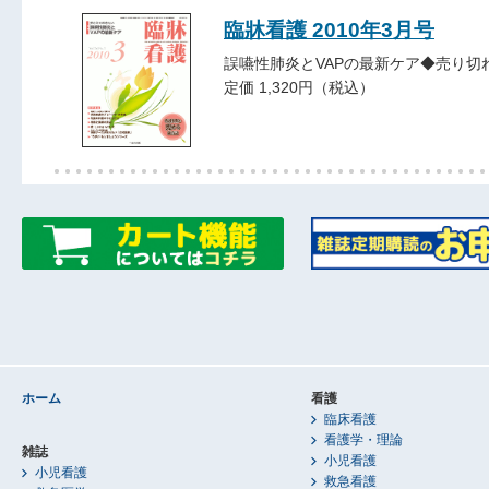
臨牀看護 2010年3月号
誤嚥性肺炎とVAPの最新ケア◆売り切
定価 1,320円（税込）
ホーム
看護
臨床看護
看護学・理論
雑誌
小児看護
小児看護
救急看護