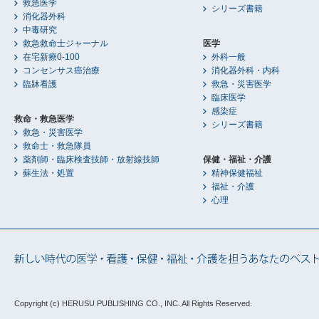
救急医学
シリーズ書籍
消化器外科
中毒研究
救急救命士ジャーナル
医学
在宅新療0-100
外科一般
コンセンサス癌治療
消化器外科・内科
臨牀看護
救急・災害医学
臨床医学
感染症
救命・救急医学
シリーズ書籍
救急・災害医学
救命士・救急隊員
薬剤師・臨床検査技師・放射線技師
保健・福祉・介護
蘇生法・処置
精神保健福祉
福祉・介護
心理
Copyright (c) HERUSU PUBLISHING CO., INC.
All Rights Reserved.