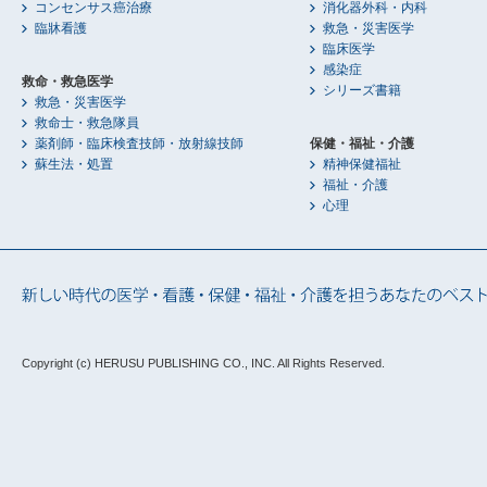
コンセンサス癌治療
消化器外科・内科
臨牀看護
救急・災害医学
臨床医学
感染症
救命・救急医学
シリーズ書籍
救急・災害医学
救命士・救急隊員
薬剤師・臨床検査技師・放射線技師
保健・福祉・介護
蘇生法・処置
精神保健福祉
福祉・介護
心理
Copyright (c) HERUSU PUBLISHING CO., INC.
All Rights Reserved.