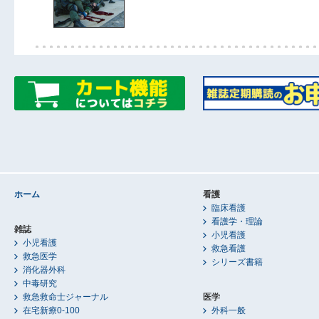
ホーム
看護
臨床看護
看護学・理論
雑誌
小児看護
小児看護
救急看護
救急医学
シリーズ書籍
消化器外科
中毒研究
救急救命士ジャーナル
医学
在宅新療0-100
外科一般