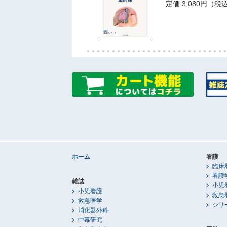
定価 3,080円（税
ホーム
看護
臨床
看護
雑誌
小児
小児看護
救急
救急医学
シリ
消化器外科
中毒研究