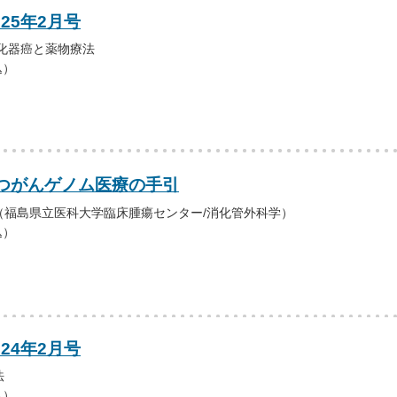
025年2月号
化器癌と薬物療法
込）
つがんゲノム医療の手引
（福島県立医科大学臨床腫瘍センター/消化管外科学）
込）
024年2月号
法
込）