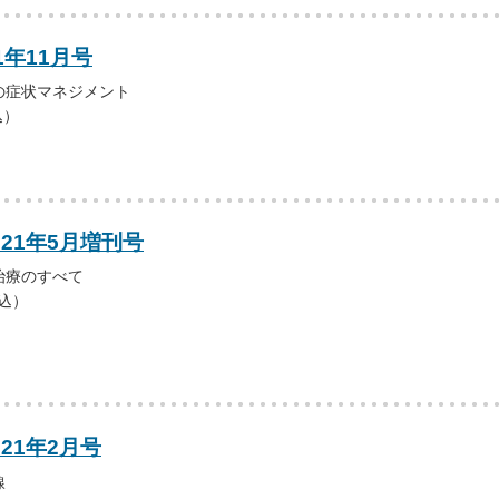
1年11月号
の症状マネジメント
込）
021年5月増刊号
治療のすべて
税込）
021年2月号
線