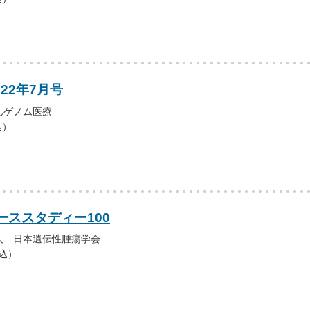
022年7月号
んゲノム医療
込）
ーススタディー100
人 日本遺伝性腫瘍学会
税込）