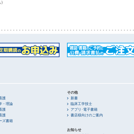
込）
その他
看護
新書
学・理論
臨床工学技士
看護
アプリ･電子書籍
看護
書店様向けのご案内
ーズ書籍
お知らせ