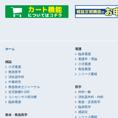
ホーム
看護
臨床看護
看護学・理論
雑誌
小児看護
小児看護
救急看護
救急医学
シリーズ書籍
消化器外科
中毒研究
救急救命士ジャーナル
医学
在宅新療0-100
外科一般
コンセンサス癌治療
消化器外科・内科
臨牀看護
救急・災害医学
臨床医学
感染症
救命・救急医学
シリーズ書籍